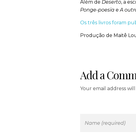
Além de
Deserto
, a e
Ponge-poesia
e
A outr
Os três livros foram pu
Produção de Maitê Lou
Add a Comm
Your email address wil