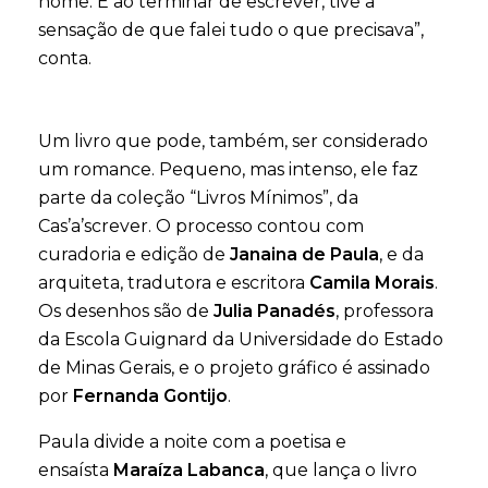
nome. E ao terminar de escrever, tive a
sensação de que falei tudo o que precisava”,
conta.
Um livro que pode, também, ser considerado
um romance. Pequeno, mas intenso, ele faz
parte da coleção “Livros Mínimos”, da
Cas’a’screver. O processo contou com
curadoria e edição de
Janaina de Paula
, e da
arquiteta, tradutora e escritora
Camila Morais
.
Os desenhos são de
Julia Panadés
, professora
da Escola Guignard da Universidade do Estado
de Minas Gerais, e o projeto gráfico é assinado
por
Fernanda Gontijo
.
Paula divide a noite com a poetisa e
ensaísta
Maraíza Labanca
, que lança o livro