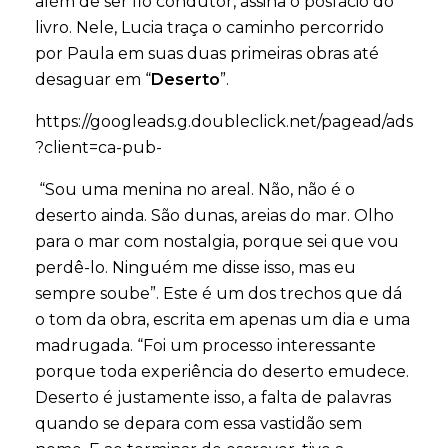
além de ser fio condutor, assina o posfácio do
livro. Nele, Lucia traça o caminho percorrido
por Paula em suas duas primeiras obras até
desaguar em “
Deserto
”.
https://googleads.g.doubleclick.net/pagead/ads
?client=ca-pub-
“Sou uma menina no areal. Não, não é o
deserto ainda. São dunas, areias do mar. Olho
para o mar com nostalgia, porque sei que vou
perdê-lo. Ninguém me disse isso, mas eu
sempre soube”. Este é um dos trechos que dá
o tom da obra, escrita em apenas um dia e uma
madrugada. “Foi um processo interessante
porque toda experiência do deserto emudece.
Deserto é justamente isso, a falta de palavras
quando se depara com essa vastidão sem